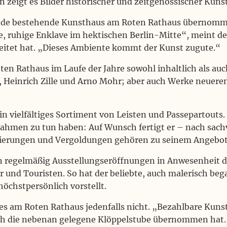
 zeigt es Bilder historischer und zeitgenössischer Künst
Wende bestehende Kunsthaus am Roten Rathaus übernomme
ne, ruhige Enklave im hektischen Berlin-Mitte“, meint de
beitet hat. „Dieses Ambiente kommt der Kunst zugute.“
en Rathaus im Laufe der Jahre sowohl inhaltlich als au
 Heinrich Zille und Arno Mohr; aber auch Werke neuer
n vielfältiges Sortiment von Leisten und Passepartouts.
 Rahmen zu tun haben: Auf Wunsch fertigt er – nach sac
rierungen und Vergoldungen gehören zu seinem Angebot
regelmäßig Ausstellungseröffnungen in Anwesenheit der 
 und Touristen. So hat der beliebte, auch malerisch beg
höchstpersönlich vorstellt.
ses am Roten Rathaus jedenfalls nicht. „Bezahlbare Kuns
h die nebenan gelegene Klöppelstube übernommen hat. B