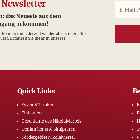
 Newsletter
n: das Neueste aus dem
eingang bekommen!
d können ihn jederzeit wieder abbestellen. Ihre
tzt. Erfahren Sie mehr in unserer
Quick Links
Be
Essen & Trinken
B
Einkaufen
B
Geschichte des Nikolaiviertels
H
Denkmäler und Skulpturen
T
Fördergebiet Nikolaiviertel
V