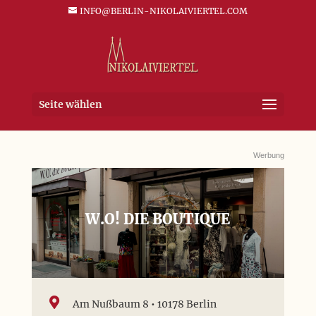
INFO@BERLIN-NIKOLAIVIERTEL.COM
Seite wählen
Werbung
W.O! DIE BOUTIQUE

Am Nußbaum 8 • 10178 Berlin